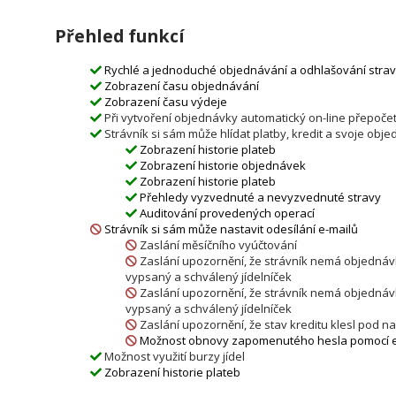
Přehled funkcí
Rychlé a jednoduché objednávání a odhlašování strav
Zobrazení času objednávání
Zobrazení času výdeje
Při vytvoření objednávky automatický on-line přepočet
Strávník si sám může hlídat platby, kredit a svoje obj
Zobrazení historie plateb
Zobrazení historie objednávek
Zobrazení historie plateb
Přehledy vyzvednuté a nevyzvednuté stravy
Auditování provedených operací
Strávník si sám může nastavit odesílání e-mailů
Zaslání měsíčního vyúčtování
Zaslání upozornění, že strávník nemá objednávky
vypsaný a schválený jídelníček
Zaslání upozornění, že strávník nemá objednávky
vypsaný a schválený jídelníček
Zaslání upozornění, že stav kreditu klesl pod 
Možnost obnovy zapomenutého hesla pomocí e
Možnost využití burzy jídel
Zobrazení historie plateb
Dobíjení kreditu pomocí platební brány ComGate