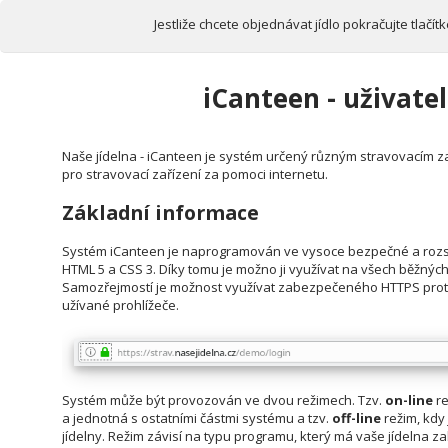
Jestliže chcete objednávat jídlo pokračujte tlačí
iCanteen - uživate
Naše jídelna - iCanteen je systém určený různým stravovacím z
pro stravovací zařízení za pomoci internetu.
Základní informace
Systém iCanteen je naprogramován ve vysoce bezpečné a rozsáh
HTML 5 a CSS 3. Díky tomu je možno ji využívat na všech běžných
Samozřejmostí je možnost využívat zabezpečeného HTTPS proto
užívané prohlížeče.
Systém může být provozován ve dvou režimech. Tzv.
on-line
re
a jednotná s ostatními částmi systému a tzv.
off-line
režim, kdy
jídelny. Režim závisí na typu programu, který má vaše jídelna 